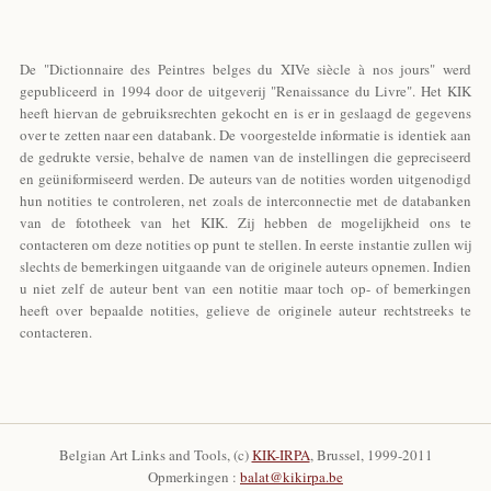
De "Dictionnaire des Peintres belges du XIVe siècle à nos jours" werd
gepubliceerd in 1994 door de uitgeverij "Renaissance du Livre". Het KIK
heeft hiervan de gebruiksrechten gekocht en is er in geslaagd de gegevens
over te zetten naar een databank. De voorgestelde informatie is identiek aan
de gedrukte versie, behalve de namen van de instellingen die gepreciseerd
en geüniformiseerd werden. De auteurs van de notities worden uitgenodigd
hun notities te controleren, net zoals de interconnectie met de databanken
van de fototheek van het KIK. Zij hebben de mogelijkheid ons te
contacteren om deze notities op punt te stellen. In eerste instantie zullen wij
slechts de bemerkingen uitgaande van de originele auteurs opnemen. Indien
u niet zelf de auteur bent van een notitie maar toch op- of bemerkingen
heeft over bepaalde notities, gelieve de originele auteur rechtstreeks te
contacteren.
Belgian Art Links and Tools, (c)
KIK-IRPA
, Brussel, 1999-2011
Opmerkingen :
balat@kikirpa.be